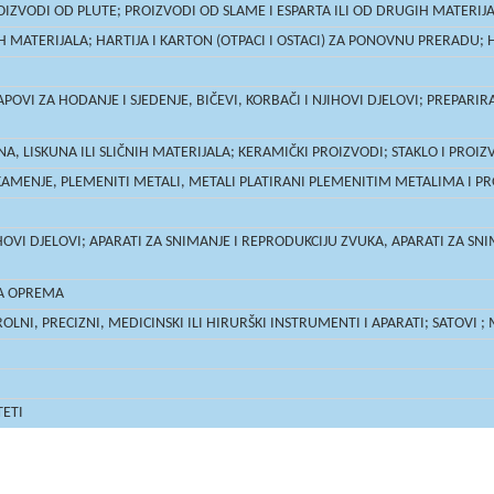
OIZVODI OD PLUTE; PROIZVODI OD SLAME I ESPARTA ILI OD DRUGIH MATERIJAL
MATERIJALA; HARTIJA I KARTON (OTPACI I OSTACI) ZA PONOVNU PRERADU; H
OVI ZA HODANJE I SJEDENJE, BIČEVI, KORBAČI I NJIHOVI DJELOVI; PREPARIR
, LISKUNA ILI SLIČNIH MATERIJALA; KERAMIČKI PROIZVODI; STAKLO I PROIZ
 KAMENJE, PLEMENITI METALI, METALI PLATIRANI PLEMENITIM METALIMA I PR
OVI DJELOVI; APARATI ZA SNIMANJE I REPRODUKCIJU ZVUKA, APARATI ZA SNIMA
NA OPREMA
LNI, PRECIZNI, MEDICINSKI ILI HIRURŠKI INSTRUMENTI I APARATI; SATOVI ;
TETI