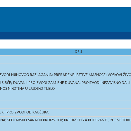
OPIS
OIZVODI NJIHOVOG RAZLAGANJA; PRERAĐENE JESTIVE MASNOĆE; VOSKOVI ŽIVO
 SIRĆE; DUVAN I PROIZVODI ZAMJENE DUVANA; PROIZVODI NEZAVISNO DA LI S
UNOS NIKOTINA U LJUDSKO TIJELO
UK I PROIZVODI OD KAUČUKA
ZNA; SEDLARSKI I SARAČKI PROIZVODI; PREDMETI ZA PUTOVANJE, RUČNE TORBE