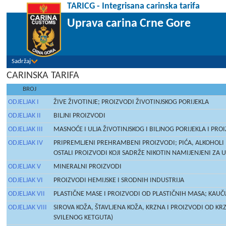
TARICG - Integrisana carinska tarifa
Uprava carina Crne Gore
Sadržaj
CARINSKA TARIFA
BROJ
ODJELJAK I
ŽIVE ŽIVOTINJE; PROIZVODI ŽIVOTINJSKOG PORIJEKLA
ODJELJAK II
BILJNI PROIZVODI
ODJELJAK III
MASNOĆE I ULJA ŽIVOTINJSKOG I BILJNOG PORIJEKLA I PR
ODJELJAK IV
PRIPREMLJENI PREHRAMBENI PROIZVODI; PIĆA, ALKOHOLI I
OSTALI PROIZVODI KOJI SADRŽE NIKOTIN NAMIJENJENI ZA 
ODJELJAK V
MINERALNI PROIZVODI
ODJELJAK VI
PROIZVODI HEMIJSKE I SRODNIH INDUSTRIJA
ODJELJAK VII
PLASTIČNE MASE I PROIZVODI OD PLASTIČNIH MASA; KAUČ
ODJELJAK VIII
SIROVA KOŽA, ŠTAVLJENA KOŽA, KRZNA I PROIZVODI OD KR
SVILENOG KETGUTA)