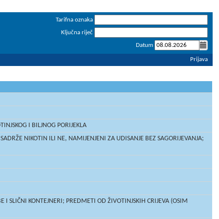
Tarifna oznaka
Ključna riječ
Datum
Prijava
TINJSKOG I BILJNOG PORIJEKLA
ADRŽE NIKOTIN ILI NE, NAMIJENJENI ZA UDISANJE BEZ SAGORIJEVANJA;
 I SLIČNI KONTEJNERI; PREDMETI OD ŽIVOTINJSKIH CRIJEVA (OSIM