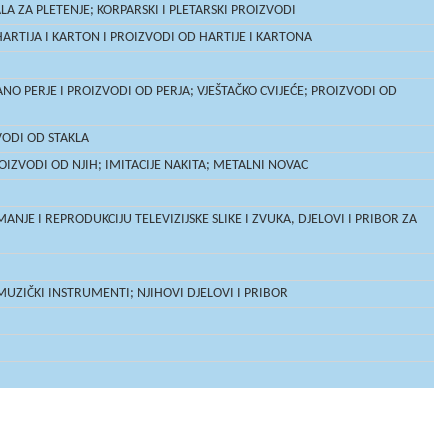
A ZA PLETENJE; KORPARSKI I PLETARSKI PROIZVODI
ARTIJA I KARTON I PROIZVODI OD HARTIJE I KARTONA
ANO PERJE I PROIZVODI OD PERJA; VJEŠTAČKO CVIJEĆE; PROIZVODI OD
VODI OD STAKLA
OIZVODI OD NJIH; IMITACIJE NAKITA; METALNI NOVAC
NJE I REPRODUKCIJU TELEVIZIJSKE SLIKE I ZVUKA, DJELOVI I PRIBOR ZA
 MUZIČKI INSTRUMENTI; NJIHOVI DJELOVI I PRIBOR