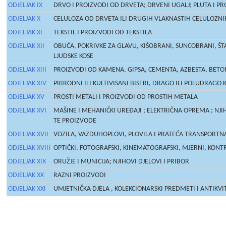
ODJELJAK IX
DRVO I PROIZVODI OD DRVETA; DRVENI UGALJ; PLUTA I PR
ODJELJAK X
CELULOZA OD DRVETA ILI DRUGIH VLAKNASTIH CELULOZNIH 
ODJELJAK XI
TEKSTIL I PROIZVODI OD TEKSTILA
ODJELJAK XII
OBUĆA, POKRIVKE ZA GLAVU, KIŠOBRANI, SUNCOBRANI, ŠTAP
LJUDSKE KOSE
ODJELJAK XIII
PROIZVODI OD KAMENA, GIPSA, CEMENTA, AZBESTA, BETONA
ODJELJAK XIV
PRIRODNI ILI KULTIVISANI BISERI, DRAGO ILI POLUDRAGO
ODJELJAK XV
PROSTI METALI I PROIZVODI OD PROSTIH METALA
ODJELJAK XVI
MAŠINE I MEHANIČKI UREĐAJI ; ELEKTRIČNA OPREMA ; NJIH
TE PROIZVODE
ODJELJAK XVII
VOZILA, VAZDUHOPLOVI, PLOVILA I PRATEĆA TRANSPORT
ODJELJAK XVIII
OPTIČKI, FOTOGRAFSKI, KINEMATOGRAFSKI, MJERNI, KONTRO
ODJELJAK XIX
ORUŽJE I MUNICIJA; NJIHOVI DJELOVI I PRIBOR
ODJELJAK XX
RAZNI PROIZVODI
ODJELJAK XXI
UMJETNIČKA DJELA , KOLEKCIONARSKI PREDMETI I ANTIKVI