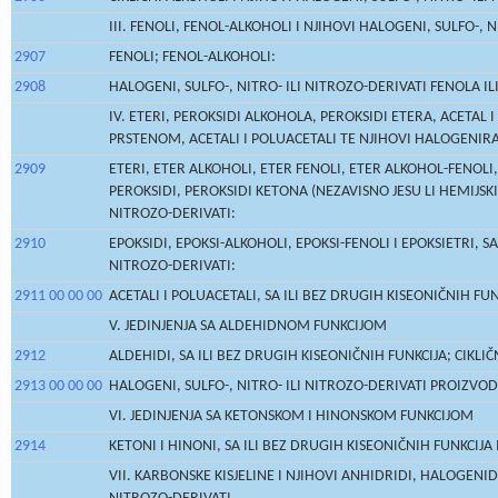
III. FENOLI, FENOL-ALKOHOLI I NJIHOVI HALOGENI, SULFO-, 
2907
FENOLI; FENOL-ALKOHOLI:
2908
HALOGENI, SULFO-, NITRO- ILI NITROZO-DERIVATI FENOLA I
IV. ETERI, PEROKSIDI ALKOHOLA, PEROKSIDI ETERA, ACETAL
PRSTENOM, ACETALI I POLUACETALI TE NJIHOVI HALOGENIRAN
2909
ETERI, ETER ALKOHOLI, ETER FENOLI, ETER ALKOHOL-FENOLI
PEROKSIDI, PEROKSIDI KETONA (NEZAVISNO JESU LI HEMIJSKI 
NITROZO-DERIVATI:
2910
EPOKSIDI, EPOKSI-ALKOHOLI, EPOKSI-FENOLI I EPOKSIETRI, 
NITROZO-DERIVATI:
2911 00 00 00
ACETALI I POLUACETALI, SA ILI BEZ DRUGIH KISEONIČNIH FUN
V. JEDINJENJA SA ALDEHIDNOM FUNKCIJOM
2912
ALDEHIDI, SA ILI BEZ DRUGIH KISEONIČNIH FUNKCIJA; CIK
2913 00 00 00
HALOGENI, SULFO-, NITRO- ILI NITROZO-DERIVATI PROIZVOD
VI. JEDINJENJA SA KETONSKOM I HINONSKOM FUNKCIJOM
2914
KETONI I HINONI, SA ILI BEZ DRUGIH KISEONIČNIH FUNKCIJA 
VII. KARBONSKE KISJELINE I NJIHOVI ANHIDRIDI, HALOGENIDI,