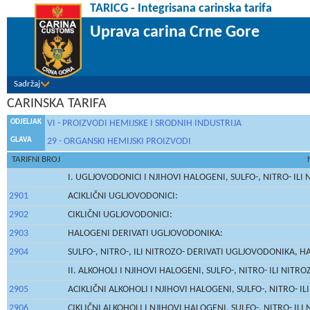
TARICG - Integrisana carinska tarifa
Uprava carina Crne Gore
Sadržaj
CARINSKA TARIFA
ODJELJAK
VI - PROIZVODI HEMIJSKE I SRODNIH INDUSTRIJA
GLAVA
29 - ORGANSKI HEMIJSKI PROIZVODI
TARIFNI BROJ
I. UGLJOVODONICI I NJIHOVI HALOGENI, SULFO-, NITRO- ILI 
2901
ACIKLIČNI UGLJOVODONICI:
2902
CIKLIČNI UGLJOVODONICI:
2903
HALOGENI DERIVATI UGLJOVODONIKA:
2904
SULFO-, NITRO-, ILI NITROZO- DERIVATI UGLJOVODONIKA,
II. ALKOHOLI I NJIHOVI HALOGENI, SULFO-, NITRO- ILI NITR
2905
ACIKLIČNI ALKOHOLI I NJIHOVI HALOGENI, SULFO-, NITRO- IL
2906
CIKLIČNI ALKOHOLI I NJIHOVI HALOGENI, SULFO-, NITRO- ILI