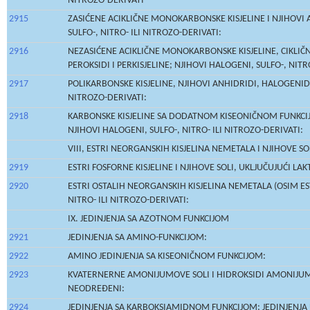
NITROZO-DERIVATI
2915
ZASIĆENE ACIKLIČNE MONOKARBONSKE KISJELINE I NJIHOVI A
SULFO-, NITRO- ILI NITROZO-DERIVATI:
2916
NEZASIĆENE ACIKLIČNE MONOKARBONSKE KISJELINE, CIKLIČ
PEROKSIDI I PERKISJELINE; NJIHOVI HALOGENI, SULFO-, NITR
2917
POLIKARBONSKE KISJELINE, NJIHOVI ANHIDRIDI, HALOGENIDI,
NITROZO-DERIVATI:
2918
KARBONSKE KISJELINE SA DODATNOM KISEONIČNOM FUNKCIJOM
NJIHOVI HALOGENI, SULFO-, NITRO- ILI NITROZO-DERIVATI:
VIII, ESTRI NEORGANSKIH KISJELINA NEMETALA I NJIHOVE SOL
2919
ESTRI FOSFORNE KISJELINE I NJIHOVE SOLI, UKLJUČUJUĆI LAK
2920
ESTRI OSTALIH NEORGANSKIH KISJELINA NEMETALA (OSIM ES
NITRO- ILI NITROZO-DERIVATI:
IX. JEDINJENJA SA AZOTNOM FUNKCIJOM
2921
JEDINJENJA SA AMINO-FUNKCIJOM:
2922
AMINO JEDINJENJA SA KISEONIČNOM FUNKCIJOM:
2923
KVATERNERNE AMONIJUMOVE SOLI I HIDROKSIDI AMONIJUMA; 
NEODREĐENI:
2924
JEDINJENJA SA KARBOKSIAMIDNOM FUNKCIJOM; JEDINJENJA