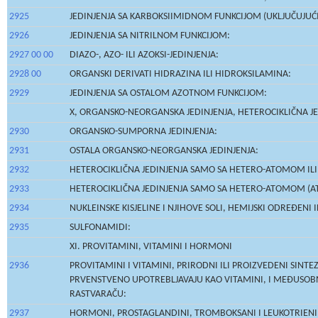
2925
JEDINJENJA SA KARBOKSIIMIDNOM FUNKCIJOM (UKLJUČUJUĆI 
2926
JEDINJENJA SA NITRILNOM FUNKCIJOM:
2927 00 00
DIAZO-, AZO- ILI AZOKSI-JEDINJENJA:
2928 00
ORGANSKI DERIVATI HIDRAZINA ILI HIDROKSILAMINA:
2929
JEDINJENJA SA OSTALOM AZOTNOM FUNKCIJOM:
X, ORGANSKO-NEORGANSKA JEDINJENJA, HETEROCIKLIČNA JEDI
2930
ORGANSKO-SUMPORNA JEDINJENJA:
2931
OSTALA ORGANSKO-NEORGANSKA JEDINJENJA:
2932
HETEROCIKLIČNA JEDINJENJA SAMO SA HETERO-ATOMOM IL
2933
HETEROCIKLIČNA JEDINJENJA SAMO SA HETERO-ATOMOM (A
2934
NUKLEINSKE KISJELINE I NJIHOVE SOLI, HEMIJSKI ODREĐENI
2935
SULFONAMIDI:
XI. PROVITAMINI, VITAMINI I HORMONI
2936
PROVITAMINI I VITAMINI, PRIRODNI ILI PROIZVEDENI SINTE
PRVENSTVENO UPOTREBLJAVAJU KAO VITAMINI, I MEĐUSOBN
RASTVARAČU:
2937
HORMONI, PROSTAGLANDINI, TROMBOKSANI I LEUKOTRIENI, P