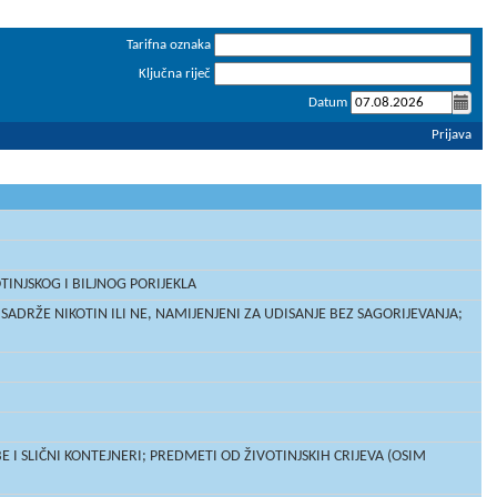
Tarifna oznaka
Ključna riječ
Datum
Prijava
TINJSKOG I BILJNOG PORIJEKLA
ADRŽE NIKOTIN ILI NE, NAMIJENJENI ZA UDISANJE BEZ SAGORIJEVANJA;
 I SLIČNI KONTEJNERI; PREDMETI OD ŽIVOTINJSKIH CRIJEVA (OSIM