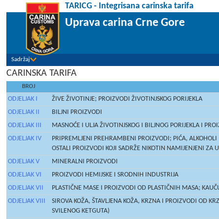
TARICG - Integrisana carinska tarifa
Uprava carina Crne Gore
Sadržaj
CARINSKA TARIFA
BROJ
ODJELJAK I
ŽIVE ŽIVOTINJE; PROIZVODI ŽIVOTINJSKOG PORIJEKLA
ODJELJAK II
BILJNI PROIZVODI
ODJELJAK III
MASNOĆE I ULJA ŽIVOTINJSKOG I BILJNOG PORIJEKLA I PR
ODJELJAK IV
PRIPREMLJENI PREHRAMBENI PROIZVODI; PIĆA, ALKOHOLI I
OSTALI PROIZVODI KOJI SADRŽE NIKOTIN NAMIJENJENI ZA 
ODJELJAK V
MINERALNI PROIZVODI
ODJELJAK VI
PROIZVODI HEMIJSKE I SRODNIH INDUSTRIJA
ODJELJAK VII
PLASTIČNE MASE I PROIZVODI OD PLASTIČNIH MASA; KAUČ
ODJELJAK VIII
SIROVA KOŽA, ŠTAVLJENA KOŽA, KRZNA I PROIZVODI OD KR
SVILENOG KETGUTA)