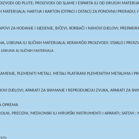
OIZVODI OD PLUTE; PROIZVODI OD SLAME I ESPARTA ILI OD DRUGIH MATERIJAL
MATERIJALA; HARTIJA I KARTON (OTPACI I OSTACI) ZA PONOVNU PRERADU; H
OVI ZA HODANJE I SJEDENJE, BIČEVI, KORBAČI I NJIHOVI DJELOVI; PREPARIR
, LISKUNA ILI SLIČNIH MATERIJALA; KERAMIČKI PROIZVODI; STAKLO I PROIZ
ISKUNA ILI SLIČNIH MATERIJALA
 KAMENJE, PLEMENITI METALI, METALI PLATIRANI PLEMENITIM METALIMA I PR
OVI DJELOVI; APARATI ZA SNIMANJE I REPRODUKCIJU ZVUKA, APARATI ZA SNIMA
NA OPREMA
LNI, PRECIZNI, MEDICINSKI ILI HIRURŠKI INSTRUMENTI I APARATI; SATOVI ;
TETI