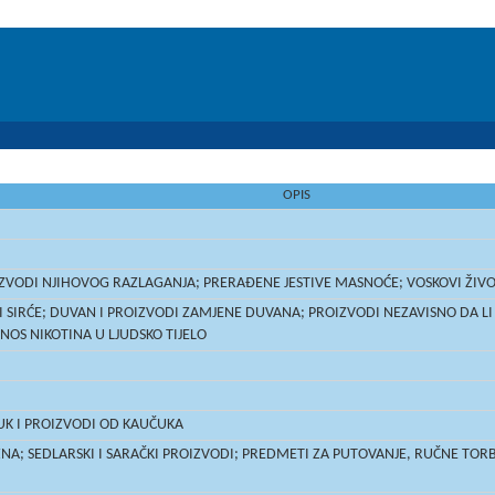
OPIS
OIZVODI NJIHOVOG RAZLAGANJA; PRERAĐENE JESTIVE MASNOĆE; VOSKOVI ŽIVO
 SIRĆE; DUVAN I PROIZVODI ZAMJENE DUVANA; PROIZVODI NEZAVISNO DA LI S
UNOS NIKOTINA U LJUDSKO TIJELO
UK I PROIZVODI OD KAUČUKA
ZNA; SEDLARSKI I SARAČKI PROIZVODI; PREDMETI ZA PUTOVANJE, RUČNE TORBE