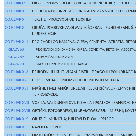
ODJELJAK IX
DRVO I PROIZVODI OD DRVETA; DRVENI UGALJ; PLUTA I PR
ODJELJAK X
CELULOZA OD DRVETA ILI DRUGIH VLAKNASTIH CELULOZNIH 
ODJELJAK XI
TEKSTIL I PROIZVODI OD TEKSTILA
ODJELJAK XII
OBUĆA, POKRIVKE ZA GLAVU, KIŠOBRANI, SUNCOBRANI, ŠTAP
LJUDSKE KOSE
ODJELJAK XIII
PROIZVODI OD KAMENA, GIPSA, CEMENTA, AZBESTA, BETONA
GLAVA 68
PROIZVODI OD KAMENA, GIPSA, CEMENTA, BETONA, AZBESTA, L
GLAVA 69
KERAMIČKI PROIZVODI
GLAVA 70
STAKLO I PROIZVODI OD STAKLA
ODJELJAK XIV
PRIRODNI ILI KULTIVISANI BISERI, DRAGO ILI POLUDRAGO
ODJELJAK XV
PROSTI METALI I PROIZVODI OD PROSTIH METALA
ODJELJAK XVI
MAŠINE I MEHANIČKI UREĐAJI ; ELEKTRIČNA OPREMA ; NJIH
TE PROIZVODE
ODJELJAK XVII
VOZILA, VAZDUHOPLOVI, PLOVILA I PRATEĆA TRANSPORT
ODJELJAK XVIII
OPTIČKI, FOTOGRAFSKI, KINEMATOGRAFSKI, MJERNI, KONTRO
ODJELJAK XIX
ORUŽJE I MUNICIJA; NJIHOVI DJELOVI I PRIBOR
ODJELJAK XX
RAZNI PROIZVODI
ODJELJAK XXI
UMJETNIČKA DJELA , KOLEKCIONARSKI PREDMETI I ANTIKVI