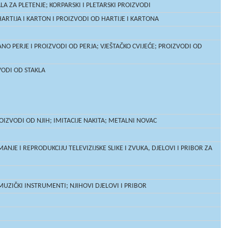
A ZA PLETENJE; KORPARSKI I PLETARSKI PROIZVODI
ARTIJA I KARTON I PROIZVODI OD HARTIJE I KARTONA
ANO PERJE I PROIZVODI OD PERJA; VJEŠTAČKO CVIJEĆE; PROIZVODI OD
VODI OD STAKLA
OIZVODI OD NJIH; IMITACIJE NAKITA; METALNI NOVAC
NJE I REPRODUKCIJU TELEVIZIJSKE SLIKE I ZVUKA, DJELOVI I PRIBOR ZA
 MUZIČKI INSTRUMENTI; NJIHOVI DJELOVI I PRIBOR