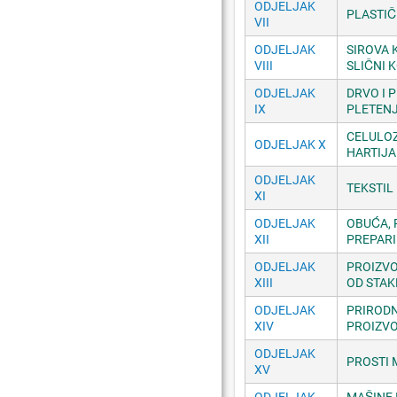
ODJELJAK
PLASTIČ
VII
ODJELJAK
SIROVA 
VIII
SLIČNI 
ODJELJAK
DRVO I 
IX
PLETENJ
CELULOZ
ODJELJAK X
HARTIJA
ODJELJAK
TEKSTIL
XI
ODJELJAK
OBUĆA, 
XII
PREPARI
ODJELJAK
PROIZVO
XIII
OD STAK
ODJELJAK
PRIRODN
XIV
PROIZVO
ODJELJAK
PROSTI 
XV