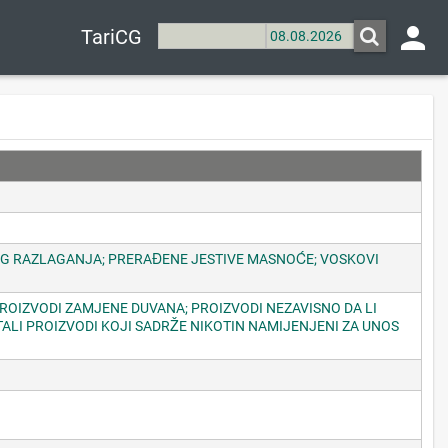
person
TariCG
VOG RAZLAGANJA; PRERAĐENE JESTIVE MASNOĆE; VOSKOVI
PROIZVODI ZAMJENE DUVANA; PROIZVODI NEZAVISNO DA LI
TALI PROIZVODI KOJI SADRŽE NIKOTIN NAMIJENJENI ZA UNOS