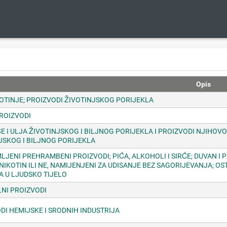
Opis
VOTINJE; PROIZVODI ŽIVOTINJSKOG PORIJEKLA
PROIZVODI
 I ULJA ŽIVOTINJSKOG I BILJNOG PORIJEKLA I PROIZVODI NJIHO
JSKOG I BILJNOG PORIJEKLA
LJENI PREHRAMBENI PROIZVODI; PIĆA, ALKOHOLI I SIRĆE; DUVAN I 
NIKOTIN ILI NE, NAMIJENJENI ZA UDISANJE BEZ SAGORIJEVANJA; OS
A U LJUDSKO TIJELO
NI PROIZVODI
DI HEMIJSKE I SRODNIH INDUSTRIJA