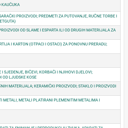
OD KAUČUKA
 SARAČKI PROIZVODI; PREDMETI ZA PUTOVANJE, RUČNE TORBE I
KETGUTA)
 PROIZVODI OD SLAME I ESPARTA ILI OD DRUGIH MATERIJALA ZA
TIJA I KARTON (OTPACI I OSTACI) ZA PONOVNU PRERADU;
 SJEDENJE, BIČEVI, KORBAČI I NJIHOVI DJELOVI;
I OD LJUDSKE KOSE
ČNIH MATERIJALA; KERAMIČKI PROIZVODI; STAKLO I PROIZVODI
TI METALI, METALI PLATIRANI PLEMENITIM METALIMA I