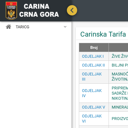

TARICG
Carinska Tarifa
Broj
ODJELJAK I
ŽIVE ŽI
ODJELJAK II
BILJNI 
ODJELJAK
MASNOĆE
III
ŽIVOTIN
PRIPREM
ODJELJAK
SADRŽE 
IV
NIKOTIN
ODJELJAK V
MINERAL
ODJELJAK
PROIZVO
VI