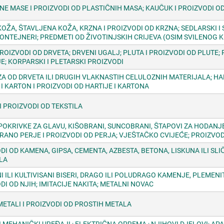
NE MASE I PROIZVODI OD PLASTIČNIH MASA; KAUČUK I PROIZVODI 
KOŽA, ŠTAVLJENA KOŽA, KRZNA I PROIZVODI OD KRZNA; SEDLARSKI I
KONTEJNERI; PREDMETI OD ŽIVOTINJSKIH CRIJEVA (OSIM SVILENOG 
PROIZVODI OD DRVETA; DRVENI UGALJ; PLUTA I PROIZVODI OD PLUTE;
E; KORPARSKI I PLETARSKI PROIZVODI
A OD DRVETA ILI DRUGIH VLAKNASTIH CELULOZNIH MATERIJALA; HAR
 I KARTON I PROIZVODI OD HARTIJE I KARTONA
 I PROIZVODI OD TEKSTILA
POKRIVKE ZA GLAVU, KIŠOBRANI, SUNCOBRANI, ŠTAPOVI ZA HODANJE I
RANO PERJE I PROIZVODI OD PERJA; VJEŠTAČKO CVIJEĆE; PROIZVOD
DI OD KAMENA, GIPSA, CEMENTA, AZBESTA, BETONA, LISKUNA ILI SLI
LA
I ILI KULTIVISANI BISERI, DRAGO ILI POLUDRAGO KAMENJE, PLEMENI
DI OD NJIH; IMITACIJE NAKITA; METALNI NOVAC
METALI I PROIZVODI OD PROSTIH METALA