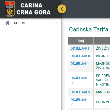

TARICG
Carinska Tarifa
Broj
ODJELJAK I
ŽIVE ŽI
ODJELJAK II
BILJNI 
ODJELJAK
MASNOĆE
III
ŽIVOTIN
PRIPREM
ODJELJAK
SADRŽE 
IV
NIKOTIN
ODJELJAK V
MINERAL
ODJELJAK
PROIZVO
VI