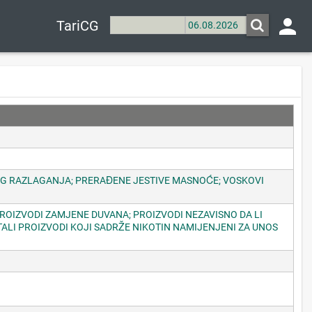
person
TariCG
VOG RAZLAGANJA; PRERAĐENE JESTIVE MASNOĆE; VOSKOVI
PROIZVODI ZAMJENE DUVANA; PROIZVODI NEZAVISNO DA LI
TALI PROIZVODI KOJI SADRŽE NIKOTIN NAMIJENJENI ZA UNOS