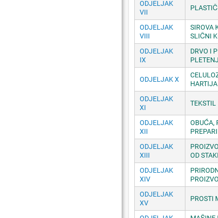
ODJELJAK
PLASTIČ
VII
ODJELJAK
SIROVA 
VIII
SLIČNI 
ODJELJAK
DRVO I 
IX
PLETENJ
CELULOZ
ODJELJAK X
HARTIJA
ODJELJAK
TEKSTIL
XI
ODJELJAK
OBUĆA, 
XII
PREPARI
ODJELJAK
PROIZVO
XIII
OD STAK
ODJELJAK
PRIRODN
XIV
PROIZVO
ODJELJAK
PROSTI 
XV