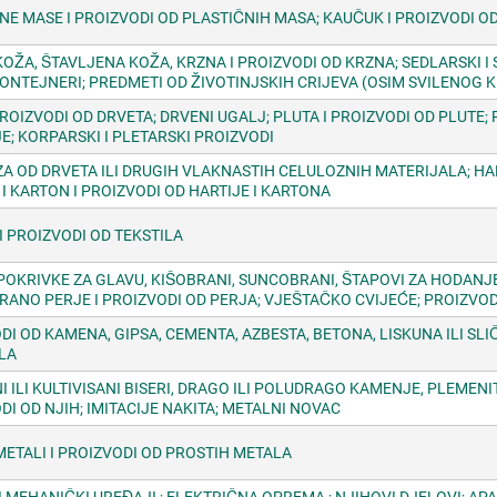
NE MASE I PROIZVODI OD PLASTIČNIH MASA; KAUČUK I PROIZVODI 
KOŽA, ŠTAVLJENA KOŽA, KRZNA I PROIZVODI OD KRZNA; SEDLARSKI I
KONTEJNERI; PREDMETI OD ŽIVOTINJSKIH CRIJEVA (OSIM SVILENOG 
PROIZVODI OD DRVETA; DRVENI UGALJ; PLUTA I PROIZVODI OD PLUTE;
E; KORPARSKI I PLETARSKI PROIZVODI
A OD DRVETA ILI DRUGIH VLAKNASTIH CELULOZNIH MATERIJALA; HAR
 I KARTON I PROIZVODI OD HARTIJE I KARTONA
 I PROIZVODI OD TEKSTILA
POKRIVKE ZA GLAVU, KIŠOBRANI, SUNCOBRANI, ŠTAPOVI ZA HODANJE I
RANO PERJE I PROIZVODI OD PERJA; VJEŠTAČKO CVIJEĆE; PROIZVOD
DI OD KAMENA, GIPSA, CEMENTA, AZBESTA, BETONA, LISKUNA ILI SLI
LA
I ILI KULTIVISANI BISERI, DRAGO ILI POLUDRAGO KAMENJE, PLEMENI
DI OD NJIH; IMITACIJE NAKITA; METALNI NOVAC
METALI I PROIZVODI OD PROSTIH METALA