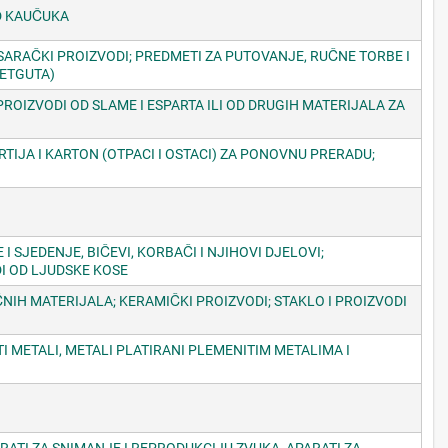
OD KAUČUKA
 SARAČKI PROIZVODI; PREDMETI ZA PUTOVANJE, RUČNE TORBE I
KETGUTA)
 PROIZVODI OD SLAME I ESPARTA ILI OD DRUGIH MATERIJALA ZA
TIJA I KARTON (OTPACI I OSTACI) ZA PONOVNU PRERADU;
 SJEDENJE, BIČEVI, KORBAČI I NJIHOVI DJELOVI;
I OD LJUDSKE KOSE
ČNIH MATERIJALA; KERAMIČKI PROIZVODI; STAKLO I PROIZVODI
TI METALI, METALI PLATIRANI PLEMENITIM METALIMA I