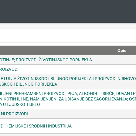
Opis
VOTINJE; PROIZVODI ŽIVOTINJSKOG PORIJEKLA
PROIZVODI
 I ULJA ŽIVOTINJSKOG I BILJNOG PORIJEKLA I PROIZVODI NJIHO
JSKOG I BILJNOG PORIJEKLA
LJENI PREHRAMBENI PROIZVODI; PIĆA, ALKOHOLI I SIRĆE; DUVAN I 
NIKOTIN ILI NE, NAMIJENJENI ZA UDISANJE BEZ SAGORIJEVANJA; OS
A U LJUDSKO TIJELO
NI PROIZVODI
DI HEMIJSKE I SRODNIH INDUSTRIJA