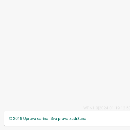
WP:v1.0|2024-01-19 12:50
© 2018 Uprava carina. Sva prava zadržana.