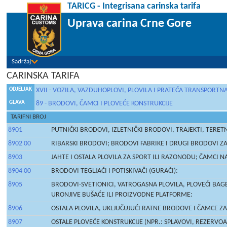
TARICG - Integrisana carinska tarifa
Uprava carina Crne Gore
Sadržaj
CARINSKA TARIFA
ODJELJAK
XVII - VOZILA, VAZDUHOPLOVI, PLOVILA I PRATEĆA TRANSPORT
GLAVA
89 - BRODOVI, ČAMCI I PLOVEĆE KONSTRUKCIJE
TARIFNI BROJ
8901
PUTNIČKI BRODOVI, IZLETNIČKI BRODOVI, TRAJEKTI, TERETN
8902 00
RIBARSKI BRODOVI; BRODOVI FABRIKE I DRUGI BRODOVI ZA
8903
JAHTE I OSTALA PLOVILA ZA SPORT ILI RAZONODU; ČAMCI NA
8904 00
BRODOVI TEGLJAČI I POTISKIVAČI (GURAČI):
8905
BRODOVI-SVETIONICI, VATROGASNA PLOVILA, PLOVEĆI BAGER
URONJIVE BUŠAĆE ILI PROIZVODNE PLATFORME:
8906
OSTALA PLOVILA, UKLJUČUJUĆI RATNE BRODOVE I ČAMCE ZA
8907
OSTALE PLOVEĆE KONSTRUKCIJE (NPR.: SPLAVOVI, REZERVOAR