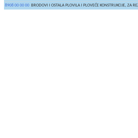
8908 00 00 00
BRODOVI I OSTALA PLOVILA I PLOVEĆE KONSTRUKCIJE, ZA R