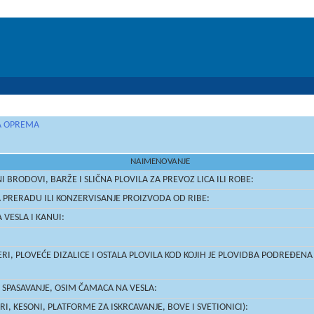
NA OPREMA
NAIMENOVANJE
I BRODOVI, BARŽE I SLIČNA PLOVILA ZA PREVOZ LICA ILI ROBE:
 PRERADU ILI KONZERVISANJE PROIZVODA OD RIBE:
 VESLA I KANUI:
I, PLOVEĆE DIZALICE I OSTALA PLOVILA KOD KOJIH JE PLOVIDBA PODREĐENA 
 SPASAVANJE, OSIM ČAMACA NA VESLA:
I, KESONI, PLATFORME ZA ISKRCAVANJE, BOVE I SVETIONICI):