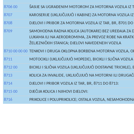
8706 00
ŠASIJE SA UGRAĐENIM MOTOROM ZA MOTORNA VOZILA IZ TA
8707
KAROSERIJE (UKLJUČUJUĆI I KABINE) ZA MOTORNA VOZILA IZ 
8708
DJELOVI I PRIBOR ZA MOTORNA VOZILA IZ TAR, BR, 8701 DO 
8709
SAMOHODNA RADNA KOLICA (AUTOKARE) BEZ UREĐAJA ZA DIZ
LUKAMA ILI NA AERODROMIMA, ZA PREVOZ ROBE NA KRATKI
ŽELJEZNIČKIH STANICA; DJELOVI NAVEDENEIH VOZILA
8710 00 00 00
TENKOVI I DRUGA OKLOPNA BORBENA MOTORNA VOZILA, OPR
8711
MOTOCIKLI (UKLJUČUJUĆI MOPEDE), BICIKLI I SLIČNA VOZIL
8712 00
BICIKLI I SLIČNA VOZILA (UKLJUČUJUĆI DOSTAVNE TRICIKL
8713
KOLICA ZA INVALIDE, UKLJUČUJUĆI NA MOTORNI ILI DRUGAČ
8714
DJELOVI I PRIBOR VOZILA IZ TAR, BR, 8711 DO 8713:
8715 00
DJEČIJA KOLICA I NJIHOVI DJELOVI:
8716
PRIKOLICE I POLUPRIKOLICE; OSTALA VOZILA, NESAMOHODNA