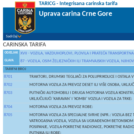
TARICG - Integrisana carinska tarifa
Uprava carina Crne Gore
Sadržaj
CARINSKA TARIFA
ODJELJAK
XVII - VOZILA, VAZDUHOPLOVI, PLOVILA I PRATEĆA TRANSPORTN
GLAVA
87 - VOZILA, OSIM ŽELJEZNIČKIH ILI TRAMVAJSKIH VOZILA, NJIHOV
TARIFNI BROJ
8701
TRAKTORI, DRUMSKI TEGLJAČI ZA POLUPRIKOLICE I OSTALA V
8702
MOTORNA VOZILA ZA PREVOZ DESET ILI VIŠE OSOBA, UKLJU
8703
PUTNIČKI AUTOMOBILI I DRUGA MOTORNA VOZILA KONSTRUIS
UKLJUČUJUĆI 'KARAVAN' I 'KOMBI' VOZILA I VOZILA ZA TRKE:
8704
MOTORNA VOZILA ZA PREVOZ ROBE:
8705
MOTORNA VOZILA ZA SPECIJALNE SVRHE (NPR.: VOZILA BEZ
VATROGASNA VOZILA, VOZILA SA UGRAĐENOM BETONSKOM MJ
POSIPANJE, VOZILA-POKRETNE RADIONICE, POKRETNE RADI
PUTNIKA ILI ROBE: