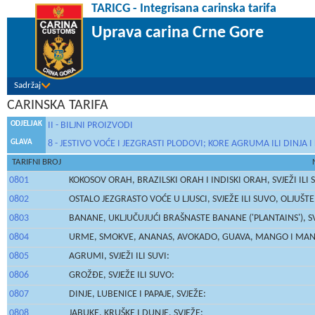
TARICG - Integrisana carinska tarifa
Uprava carina Crne Gore
Sadržaj
CARINSKA TARIFA
ODJELJAK
II - BILJNI PROIZVODI
GLAVA
8 - JESTIVO VOĆE I JEZGRASTI PLODOVI; KORE AGRUMA ILI DINJA 
TARIFNI BROJ
0801
KOKOSOV ORAH, BRAZILSKI ORAH I INDISKI ORAH, SVJEŽI ILI S
0802
OSTALO JEZGRASTO VOĆE U LJUSCI, SVJEŽE ILI SUVO, OLJUŠT
0803
BANANE, UKLJUČUJUĆI BRAŠNASTE BANANE ('PLANTAINS'), SVJ
0804
URME, SMOKVE, ANANAS, AVOKADO, GUAVA, MANGO I MANGUS
0805
AGRUMI, SVJEŽI ILI SUVI:
0806
GROŽĐE, SVJEŽE ILI SUVO:
0807
DINJE, LUBENICE I PAPAJE, SVJEŽE:
0808
JABUKE, KRUŠKE I DUNJE, SVJEŽE: